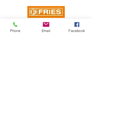
Phone
Email
Facebook
039745/86886