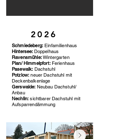
2026
Schmiedeberg:
Einfamilienhaus
Hintersee:
Doppelhaus
Ravensmühle:
Wintergarten
Pian/ Himmelpfort:
Ferienhaus
Pasewalk:
Dachstuhl
Potzlow:
neuer Dachstuhl mit
Deckenbalkenlage
Gerswalde:
Neubau Dachstuhl/
Anbau
Nechlin:
sichtbarer Dachstuhl mit
Aufsparrendä
mmung